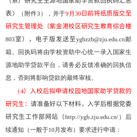
（系）研究生生源地国家助学贷款回执码汇总
表
》（附件
3
），并于
9
月
30
日
前将
纸质版
交至
研究生管理处（紫金港校区研究生教育综合楼
803
室），
电子版
发送至
ygbzzb@zju.edu.cn
邮
箱。回执码将由学校资助中心统一录入国家生
源地助学贷款平台，请务必反馈准确的回执信
息，否则将影响贷款的最终审核。
（
4
）入校后拟申请校园地国家助学贷款的
研究生：
请准备好以下材料，入学后根据党委
研究生工作部网站（
http://ygb.zju.edu.cn/
）后
续通知（一般于
10
月发布）要求进行申请：