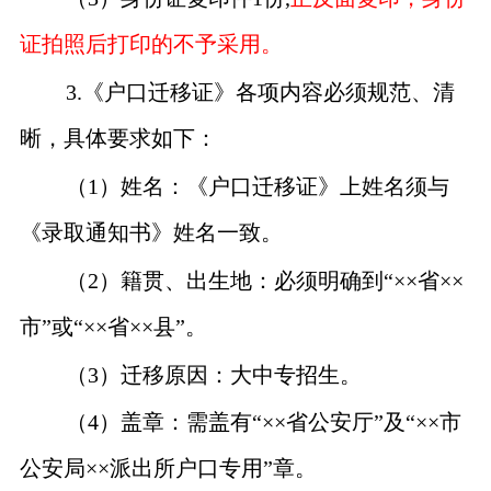
证拍照后打印的不予采用。
3.
《户口迁移证》各项内容必须规范、清
晰，具体要求如下：
（
1
）姓名：《户口迁移证》上姓名须与
《录取通知书》姓名一致。
（
2
）籍贯、出生地：必须明确到“
××
省
××
市”或“
××
省
××
县”。
（
3
）迁移原因：大中专招生。
（
4
）盖章：需盖有“
××
省公安厅”及“
××
市
公安局
××
派出所户口专用”章。