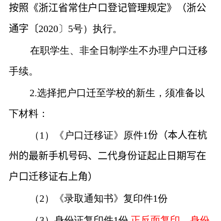
按照《浙江省常住户口登记管理规定》（浙公
通字〔
2020
〕
5
号）执行。
在职学生、非全日制学生不办理户口迁移
手续。
2.
选择把户口迁至学校的新生，须准备以
下材料：
（
1
）《户口迁移证》原件
1
份（本人在杭
州的最新
手机号码、二代身份证起止日期
写在
户口迁移证右上角）
（
2
）《录取通知书》复印件
1
份
（
3
）身份证复印件
1
份
,
正反面复印，身份