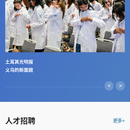
土耳其光明报
中
生
义乌的新面貌
亚
培
<
>
人才招聘
更多+